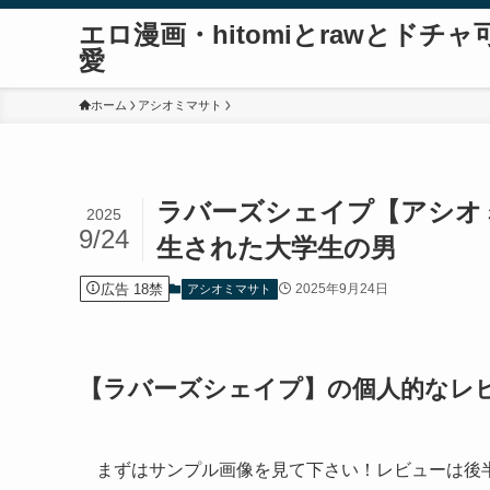
エロ漫画・hitomiとrawとドチャ
愛
ホーム
アシオミマサト
ラバーズシェイプ【アシオ
2025
9/24
生された大学生の男
広告 18禁
2025年9月24日
アシオミマサト
【ラバーズシェイプ】の個人的なレ
まずはサンプル画像を見て下さい！レビューは後