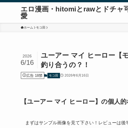
エロ漫画・hitomiとrawとドチャ
愛
ホーム
モコ田
ユーアー マイ ヒーロー
2026
6/16
釣り合うの？！
広告 18禁
2026年6月16日
モコ田
【ユーアー マイ ヒーロー】の個人
まずはサンプル画像を見て下さい！レビューは後