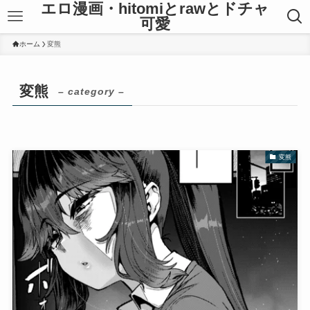
エロ漫画・hitomiとrawとドチャ
可愛
ホーム
変熊
変熊
– category –
変熊