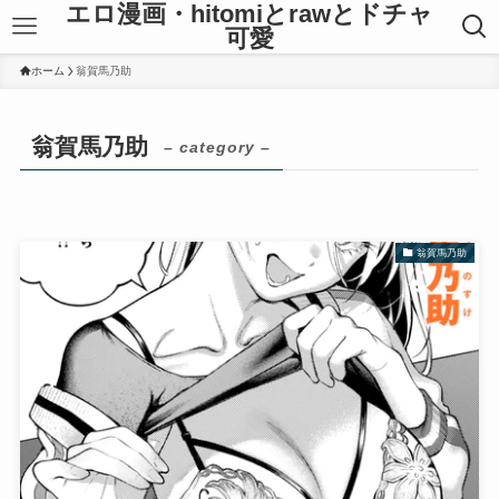
エロ漫画・hitomiとrawとドチャ
可愛
ホーム
翁賀馬乃助
翁賀馬乃助
– category –
翁賀馬乃助