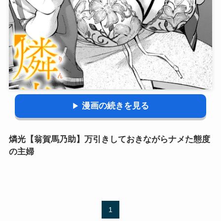
漫画の続きを見る
燐光【翁賀馬乃助】万引きしておきながらナメた態度
の主婦
1