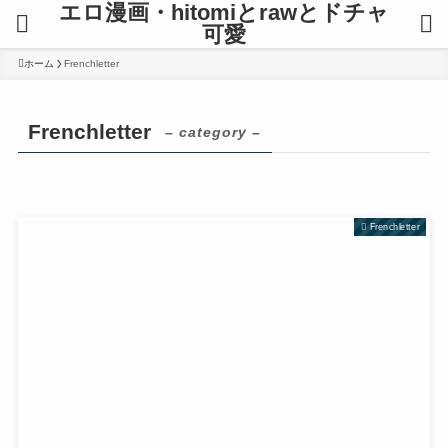
エロ漫画・hitomiとrawとドチャ
可愛
ホーム
Frenchletter
Frenchletter
– category –
Frenchletter