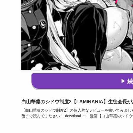
白山華凛のシドウ制度2【LAMINARIA】生徒会
【白山華凛のシドウ制度2】の個人的なレビューを書いてみまし
後まで読んでください！ download エロ漫画【白山華凛のシド