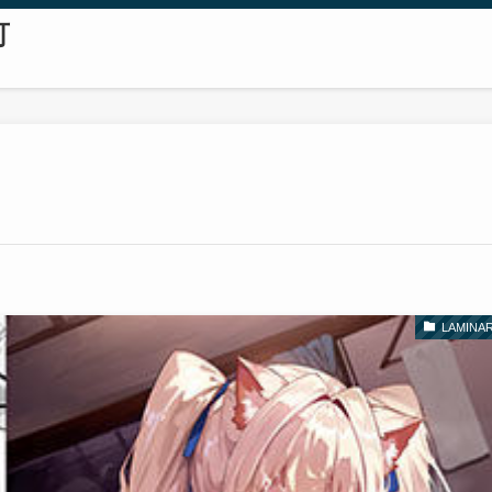
可
LAMINAR