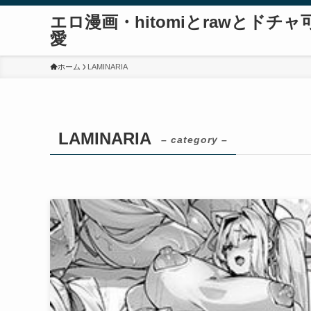
エロ漫画・hitomiとrawとドチャ
愛
ホーム
LAMINARIA
LAMINARIA
– category –