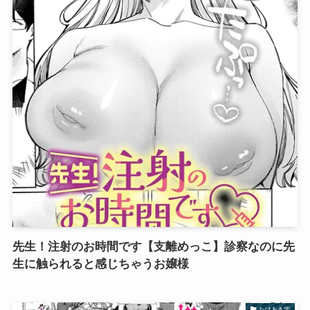
先生！注射のお時間です【支離めっこ】診察なのに先
生に触られると感じちゃうお嬢様
たけあき学