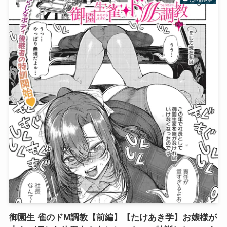
御園生 雀のドM調教【前編】【たけあき学】お嬢様が