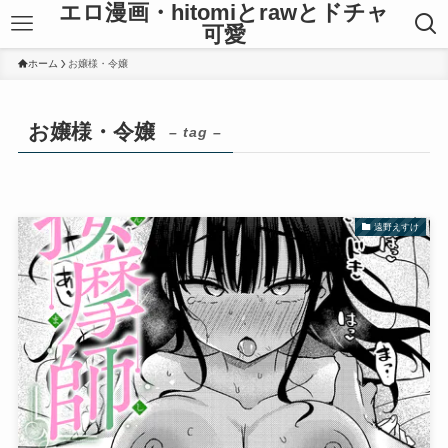
エロ漫画・hitomiとrawとドチャ
可愛
ホーム
お嬢様・令嬢
お嬢様・令嬢
– tag –
遠野えすけ