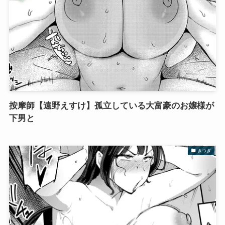
按摩師【遠野えすけ】孤立している大富豪のお嬢様が
下男と
きつぎ